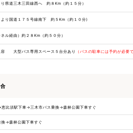
より県道三木三田線西へ 約８Km（約１５分）
より国道１７５号線南下 約５Km（約１０分)
ンネル経由）約２８Km（約５０分）
収容 大型バス専用スペース５台分あり
（バスの駐車には予約が必要
場合
→恵比須駅下車→三木市バス乗換→森林公園下車すぐ
乗換→森林公園下車すぐ