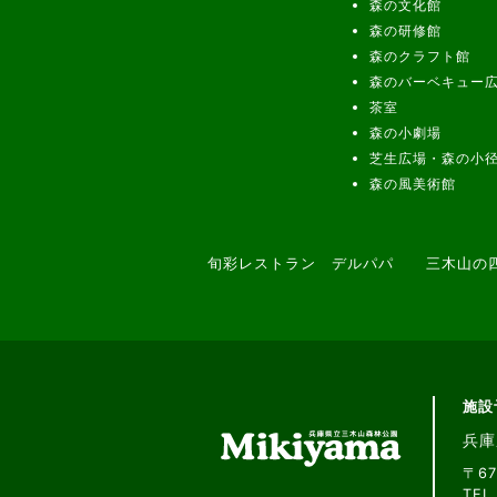
森の文化館
森の研修館
森のクラフト館
森のバーベキュー
茶室
森の小劇場
芝生広場・森の小
森の風美術館
旬彩レストラン デルパパ
三木山の
施設
兵庫
〒6
TEL