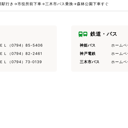
須駅行き→市役所前下車→三木市バス乗換→森林公園下車すぐ
鉄道・バス
ＥＬ（0794）85-5406
神姫バス
ホームペ
ＥＬ（0794）82-2461
神戸電鉄
ホームペ
ＥＬ（0794）73-0139
三木市バス
ホームペ