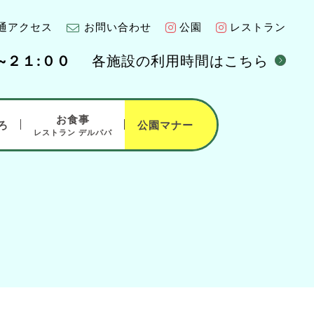
通アクセス
お問い合わせ
公園
レストラン
各施設の利用時間はこちら
~２１:００
お食事
ろ
公園マナー
レストラン デルパパ