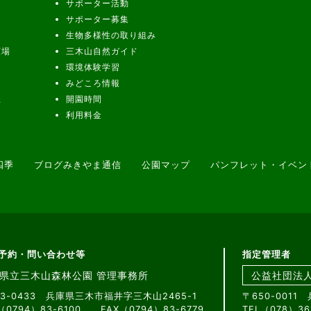
サポーター活動
サポーター募集
生物多様性の取り組み
広場
三木山自然ガイド
環境体験学習
みどころ情報
径
開園時間
利用料金
四季
ブログみきやま通信
公園マップ
パンフレット・イベン
予約・問い合わせ等
指定管理者
県立三木山森林公園 管理事務所
公益社団法
73-0433 兵庫県三木市福井字三木山2465-1
〒650-001
（0794）83-6100 FAX（0794）83-6779
TEL（078）36