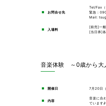
Tel/Fax
お問合せ先
緊急：090
Mail: ts
[前売]一
入場料
[当日券]
音楽体験 ～0歳から大
開催日
7月20日
音楽に合
内容
ています♪