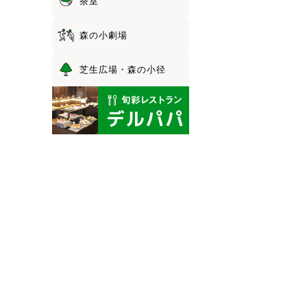
茶室
森の小劇場
芝生広場・森の小径