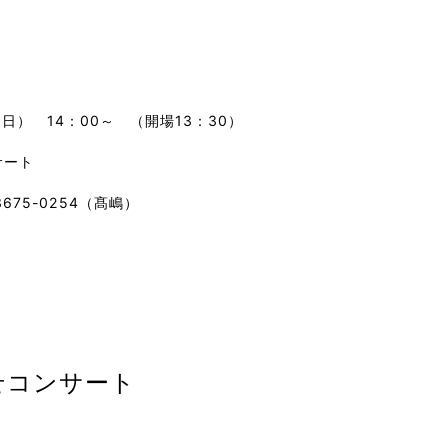
ト
（日） 14：00～ （開場13：30）
サート
-3675-0254（髙嶋）
せコンサート